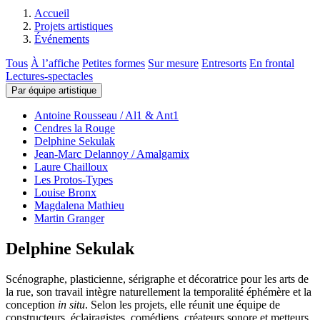
Accueil
Projets artistiques
Événements
Tous
À l’affiche
Petites formes
Sur mesure
Entresorts
En frontal
Lectures-spectacles
Par équipe artistique
Antoine Rousseau / Al1 & Ant1
Cendres la Rouge
Delphine Sekulak
Jean-Marc Delannoy / Amalgamix
Laure Chailloux
Les Protos-Types
Louise Bronx
Magdalena Mathieu
Martin Granger
Delphine Sekulak
Scénographe, plasticienne, sérigraphe et décoratrice pour les arts de
la rue, son travail intègre naturellement la temporalité éphémère et la
conception
in situ
. Selon les projets, elle réunit une équipe de
constructeurs, éclairagistes, comédiens, créateurs sonore et metteurs