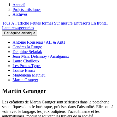
Accueil
Projets artistiques
Archives
Tous
À l’affiche
Petites formes
Sur mesure
Entresorts
En frontal
Lectures-spectacles
Par équipe artistique
Antoine Rousseau / Al1 & Ant1
Cendres la Rouge
Delphine Sekulak
Jean-Marc Delannoy / Amalgamix
Laure Chailloux
Les Protos-Types
Louise Bronx
Magdalena Mathieu
Martin Granger
Martin Granger
Les créations de Martin Granger sont sérieuses dans la potacherie,
scientifiques dans le burlesque, précises dans l’absurdité. Elles ont à
voir avec le langage, les jeux oulipiens, l’académisme et les
automatismes, moquant souvent les travers de la société