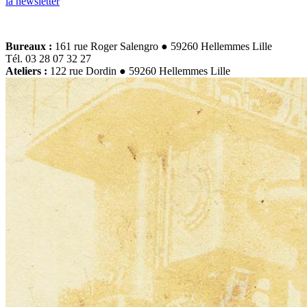
la newsletter
Bureaux :
161 rue Roger Salengro ● 59260 Hellemmes Lille
Tél. 03 28 07 32 27
Ateliers :
122 rue Dordin ● 59260 Hellemmes Lille