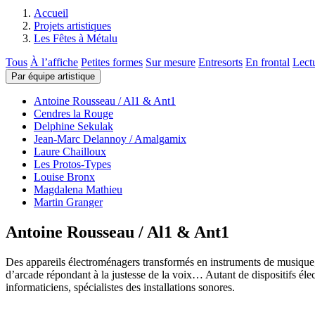
Accueil
Projets artistiques
Les Fêtes à Métalu
Tous
À l’affiche
Petites formes
Sur mesure
Entresorts
En frontal
Lect
Par équipe artistique
Antoine Rousseau / Al1 & Ant1
Cendres la Rouge
Delphine Sekulak
Jean-Marc Delannoy / Amalgamix
Laure Chailloux
Les Protos-Types
Louise Bronx
Magdalena Mathieu
Martin Granger
Antoine Rousseau / Al1 & Ant1
Des appareils électroménagers transformés en instruments de musique, 
d’arcade répondant à la justesse de la voix… Autant de dispositifs élec
informaticiens, spécialistes des installations sonores.