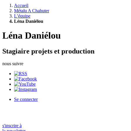
Accueil
Métalu A Chahuter
L’équipe
Léna Daniélou
Léna Daniélou
Stagiaire projets et production
nous suivre
Se connecter
s'inscrire à
la newsletter