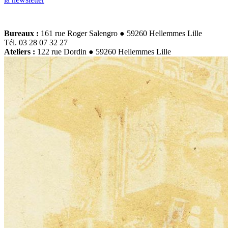
Bureaux :
161 rue Roger Salengro ● 59260 Hellemmes Lille
Tél. 03 28 07 32 27
Ateliers :
122 rue Dordin ● 59260 Hellemmes Lille