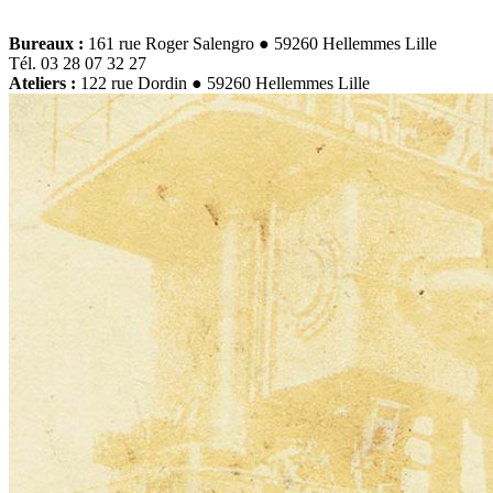
Bureaux :
161 rue Roger Salengro ● 59260 Hellemmes Lille
Tél. 03 28 07 32 27
Ateliers :
122 rue Dordin ● 59260 Hellemmes Lille