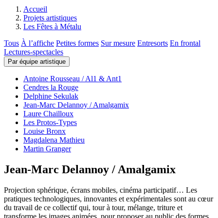
Accueil
Projets artistiques
Les Fêtes à Métalu
Tous
À l’affiche
Petites formes
Sur mesure
Entresorts
En frontal
Lectures-spectacles
Par équipe artistique
Antoine Rousseau / Al1 & Ant1
Cendres la Rouge
Delphine Sekulak
Jean-Marc Delannoy / Amalgamix
Laure Chailloux
Les Protos-Types
Louise Bronx
Magdalena Mathieu
Martin Granger
Jean-Marc Delannoy / Amalgamix
Projection sphérique, écrans mobiles, cinéma participatif… Les
pratiques technologiques, innovantes et expérimentales sont au cœur
du travail de ce collectif qui, tour à tour, mélange, triture et
transforme les images animées, pour proposer au public des formes