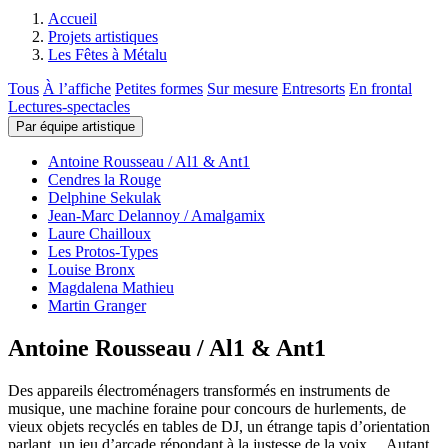
Accueil
Projets artistiques
Les Fêtes à Métalu
Tous
À l’affiche
Petites formes
Sur mesure
Entresorts
En frontal
Lectures-spectacles
Par équipe artistique
Antoine Rousseau / Al1 & Ant1
Cendres la Rouge
Delphine Sekulak
Jean-Marc Delannoy / Amalgamix
Laure Chailloux
Les Protos-Types
Louise Bronx
Magdalena Mathieu
Martin Granger
Antoine Rousseau / Al1 & Ant1
Des appareils électroménagers transformés en instruments de
musique, une machine foraine pour concours de hurlements, de
vieux objets recyclés en tables de DJ, un étrange tapis d’orientation
parlant, un jeu d’arcade répondant à la justesse de la voix… Autant