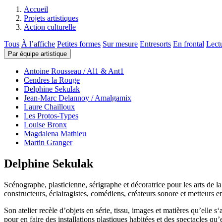
Accueil
Projets artistiques
Action culturelle
Tous
À l’affiche
Petites formes
Sur mesure
Entresorts
En frontal
Lect
Par équipe artistique
Antoine Rousseau / Al1 & Ant1
Cendres la Rouge
Delphine Sekulak
Jean-Marc Delannoy / Amalgamix
Laure Chailloux
Les Protos-Types
Louise Bronx
Magdalena Mathieu
Martin Granger
Delphine Sekulak
Scénographe, plasticienne, sérigraphe et décoratrice pour les arts de l
constructeurs, éclairagistes, comédiens, créateurs sonore et metteurs en j
Son atelier recèle d’objets en série, tissu, images et matières qu’elle 
pour en faire des installations plastiques habitées et des spectacles qu’