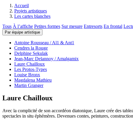
Accueil
Projets artistiques
Les cartes blanches
Tous
À l’affiche
Petites formes
Sur mesure
Entresorts
En frontal
Lect
Par équipe artistique
Antoine Rousseau / Al1 & Ant1
Cendres la Rouge
Delphine Sekulak
Jean-Marc Delannoy / Amalgamix
Laure Chailloux
Les Protos-Types
Louise Bronx
Magdalena Mathieu
Martin Granger
Laure Chailloux
Avec la complicité de son accordéon diatonique, Laure crée des tableaux
spectacles in situ éphémères. Devenues contes, peintures, construction