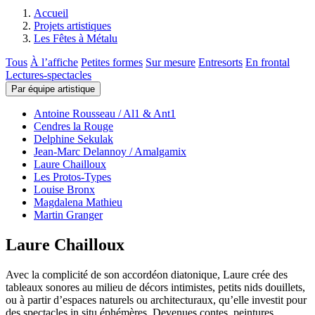
Accueil
Projets artistiques
Les Fêtes à Métalu
Tous
À l’affiche
Petites formes
Sur mesure
Entresorts
En frontal
Lectures-spectacles
Par équipe artistique
Antoine Rousseau / Al1 & Ant1
Cendres la Rouge
Delphine Sekulak
Jean-Marc Delannoy / Amalgamix
Laure Chailloux
Les Protos-Types
Louise Bronx
Magdalena Mathieu
Martin Granger
Laure Chailloux
Avec la complicité de son accordéon diatonique, Laure crée des
tableaux sonores au milieu de décors intimistes, petits nids douillets,
ou à partir d’espaces naturels ou architecturaux, qu’elle investit pour
des spectacles in situ éphémères. Devenues contes, peintures,